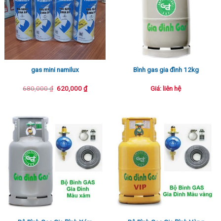
gas mini namilux
Bình gas gia đình 12kg
Giá
Giá
680,000
₫
620,000
₫
Giá: liên hệ
gốc
hiện
là:
tại
680,000 ₫.
là:
620,000 ₫.