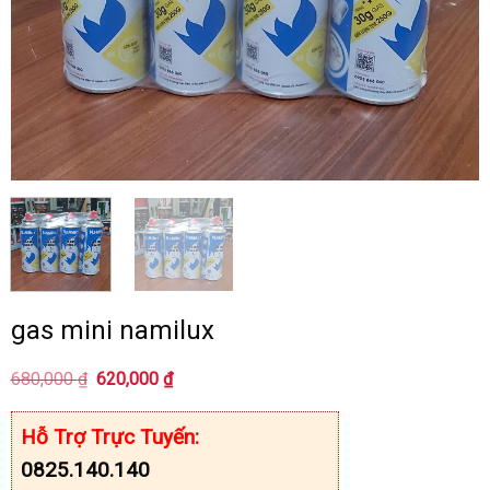
gas mini namilux
Giá
Giá
680,000
₫
620,000
₫
gốc
hiện
là:
tại
680,000 ₫.
là:
Hỗ Trợ Trực Tuyến:
620,000 ₫.
0825.140.140