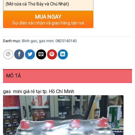
(Mở cửa cả Thứ Bảy và Chủ Nhật)
MUA NGAY
Gọi điện xác nhận và giao hàng tận nơi
Danh mục:
Bình gas
,
gas mini. 0825140140
MÔ TẢ
gas mini giá rẻ tại tp. Hồ Chí Minh