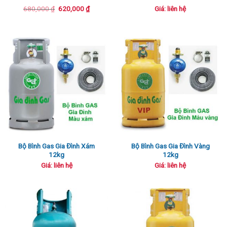
Giá
Giá
Giá: liên hệ
680,000
₫
620,000
₫
gốc
hiện
là:
tại
680,000 ₫.
là:
620,000 ₫.
Bộ Bình Gas Gia Đình Xám
Bộ Bình Gas Gia Đình Vàng
12kg
12kg
Giá: liên hệ
Giá: liên hệ