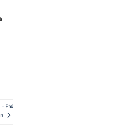
à
h – Phú
ận