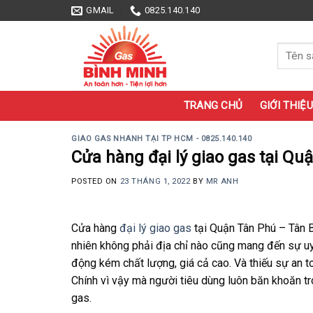
Skip
GMAIL
0825.140.140
to
content
Tìm
kiếm:
TRANG CHỦ
GIỚI THIỆU
GIAO GAS NHANH TẠI TP HCM - 0825.140.140
Cửa hàng đại lý giao gas tại Qu
POSTED ON
23 THÁNG 1, 2022
BY
MR ANH
Cửa hàng
đại lý giao gas
tại Quận Tân Phú – Tân B
nhiên không phải địa chỉ nào cũng mang đến sự uy 
động kém chất lượng, giá cả cao. Và thiếu sự an t
Chính vì vậy mà người tiêu dùng luôn băn khoăn tr
gas.