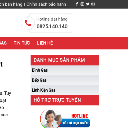
ch bán hàng
Chính sách bảo hành
|
Hotline đặt hàng
0825.140.140
GAS
TIN TỨC
LIÊN HỆ
DANH MỤC SẢN PHẨM
t
Bình Gas
Bếp Gas
Linh Kiện Gas
s. Tuy
HỖ TRỢ TRỰC TUYẾN
hoạt
ao.
 mua