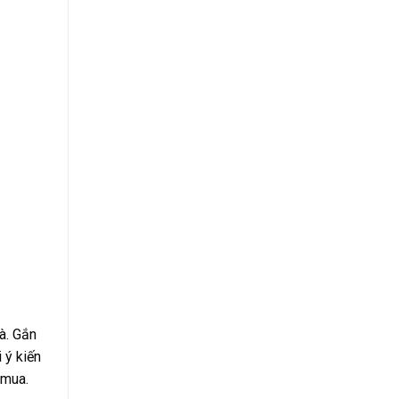
à. Gắn
 ý kiến
 mua.