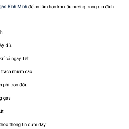
 gas Bình Minh
để an tâm hơn khi nấu nướng trong gia đình.
h.
đầy đủ.
kể cả ngày Tết.
 trách nhiệm cao.
 phí trọn đời.
g gas.
út
 theo thông tin dưới đây: