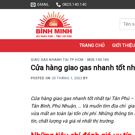
Skip
GMAIL
0825.140.140
to
content
Tìm
kiếm:
TRANG CHỦ
GIỚI THIỆU
GIAO GAS NHANH TẠI TP HCM - 0825.140.140
Cửa hàng giao gas nhanh tốt nh
POSTED ON
23 THÁNG 1, 2022
BY
Cửa hàng giao gas nhanh tốt nhất tại Tân Phú –
Tân Bình, Phú Nhuận, … Và muốn tìm địa chỉ gi
vừa mất an toàn lại tốn chi phí. Những thông ti
tín, chất lượng và giá rẻ nhất thị trường.