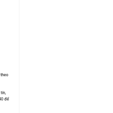
 theo
tín,
40 để