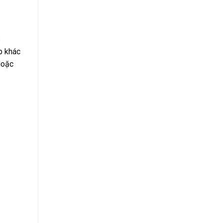
s
p khác
Hoặc