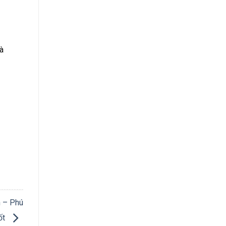
à
h – Phú
ốt