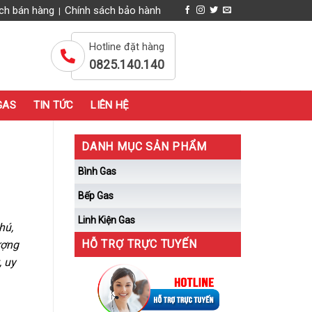
ch bán hàng
Chính sách bảo hành
|
Hotline đặt hàng
0825.140.140
GAS
TIN TỨC
LIÊN HỆ
DANH MỤC SẢN PHẨM
Bình Gas
Bếp Gas
Linh Kiện Gas
hú,
HỖ TRỢ TRỰC TUYẾN
ượng
, uy