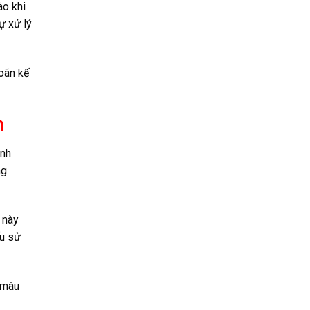
ào khi
ự xử lý
doãn kế
n
ình
ng
 này
ếu sử
 màu