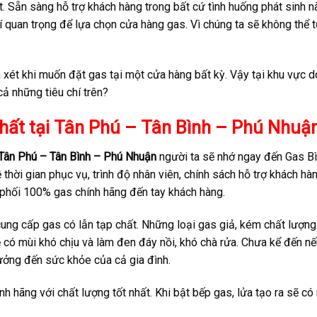
t. Sẵn sàng hỗ trợ khách hàng trong bất cứ tình huống phát sinh n
 quan trọng để lựa chọn cửa hàng gas. Vì chúng ta sẽ không thể t
m xét khi muốn đặt gas tại một cửa hàng bất kỳ. Vậy tại khu vực 
ả những tiêu chí trên?
hất tại Tân Phú – Tân Bình – Phú Nhuậ
Tân Phú – Tân Bình – Phú Nhuận
người ta sẽ nhớ ngay đến Gas B
thời gian phục vụ, trình độ nhân viên, chính sách hỗ trợ khách hà
phối 100% gas chính hãng đến tay khách hàng.
ở cung cấp gas có lẫn tạp chất. Những loại gas giả, kém chất lượng
 có mùi khó chịu và làm đen đáy nồi, khó chà rửa. Chưa kể đến n
hưởng đến sức khỏe của cả gia đình.
 hãng với chất lượng tốt nhất. Khi bật bếp gas, lửa tạo ra sẽ có