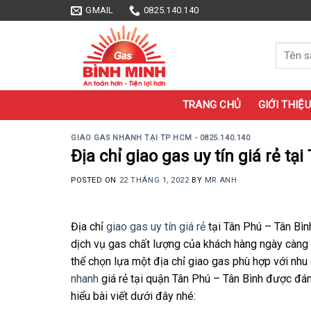
Skip
GMAIL
0825.140.140
to
content
Tìm
kiếm:
TRANG CHỦ
GIỚI THIỆU
GIAO GAS NHANH TẠI TP HCM - 0825.140.140
Địa chỉ giao gas uy tín giá rẻ t
POSTED ON
22 THÁNG 1, 2022
BY
MR ANH
Địa chỉ
giao gas uy tín giá rẻ
tại Tân Phú – Tân Bì
dịch vụ gas chất lượng của khách hàng ngày càng t
thể chọn lựa một địa chỉ giao gas phù hợp với nhu 
nhanh
giá rẻ tại quận Tân Phú – Tân Bình được đán
hiểu bài viết dưới đây nhé: