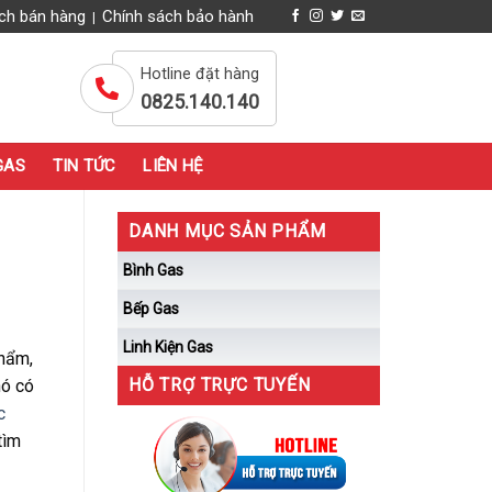
ch bán hàng
Chính sách bảo hành
|
Hotline đặt hàng
0825.140.140
GAS
TIN TỨC
LIÊN HỆ
DANH MỤC SẢN PHẨM
Bình Gas
Bếp Gas
Linh Kiện Gas
phẩm,
HỖ TRỢ TRỰC TUYẾN
hó có
c
tìm