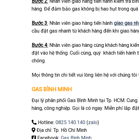
Bước 2
:
Nhân viên giao hàng tiến hành kiểm tra bì
hàng. Để đảm bảo gas không bị hao hụt trong quá 
Bước 3
:
Nhân viên giao hàng tiến hành
giao gas n
cầu đặt gas nhanh từ khách hàng đến khi giao hà
Bước 4
:
Nhân viên giao hàng cùng khách hàng kiểm 
đặt vào hệ thống. Cuối cùng, quý khách tiến hành 
chóng.
Mọi thông tin chi tiết vui lòng liên hệ với chúng tôi
GAS BÌNH MINH
Đại lý phân phối Gas Bình Minh tại Tp. HCM. Cung 
hàng, công nghiệp. Gọi là có ngay. Miễn phí lắp đặ
Hotline:
0825.140.140
(
zalo
)
Địa chỉ: Tp. Hồ Chí Minh
Facebook:
Gas Bình Minh