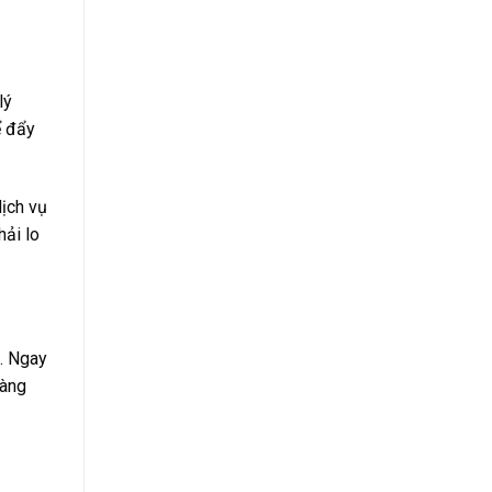
lý
ể đẩy
ịch vụ
hải lo
g. Ngay
hàng