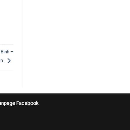
 Bình –
ận
anpage Facebook