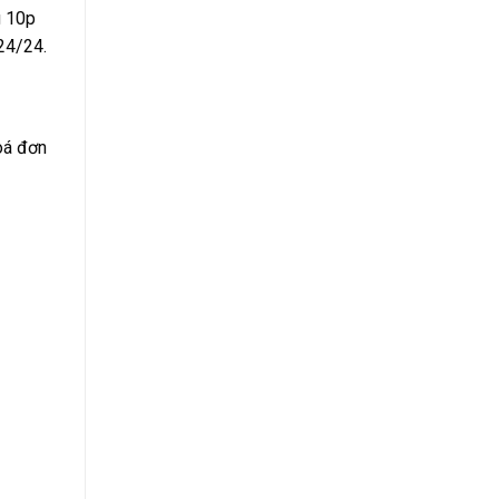
g 10p
 24/24.
hoá đơn