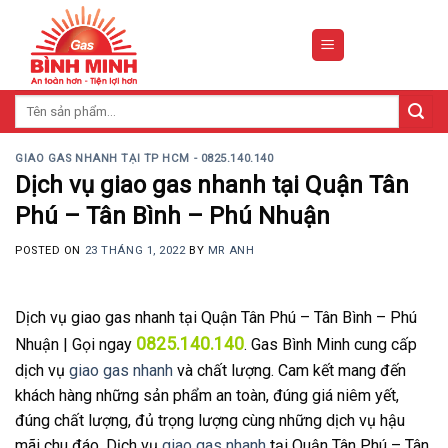
Skip
to
content
Tìm
kiếm:
GIAO GAS NHANH TẠI TP HCM - 0825.140.140
Dịch vụ giao gas nhanh tại Quận Tân
Phú – Tân Bình – Phú Nhuận
POSTED ON
23 THÁNG 1, 2022
BY
MR ANH
Dịch vụ giao gas nhanh tại Quận Tân Phú – Tân Bình – Phú
0825.140.140
Nhuận | Gọi ngay
. Gas Bình Minh cung cấp
dịch vụ
giao gas nhanh
và chất lượng. Cam kết mang đến
khách hàng những sản phẩm an toàn, đúng giá niêm yết,
đúng chất lượng, đủ trọng lượng cùng những dịch vụ hậu
mãi chu đáo. Dịch vụ
giao gas nhanh
tại Quận Tân Phú – Tân