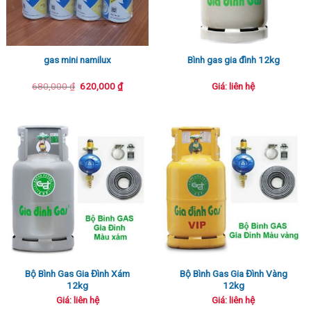
gas mini namilux
Bình gas gia đình 12kg
Giá
Giá
680,000
₫
620,000
₫
Giá: liên hệ
gốc
hiện
là:
tại
680,000 ₫.
là:
620,000 ₫.
Bộ Bình Gas Gia Đình Xám
Bộ Bình Gas Gia Đình Vàng
12kg
12kg
Giá: liên hệ
Giá: liên hệ