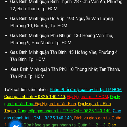
Gas Bình Minh quận Bình Thạnh: 287 Chu Văn An, Phường
12, Bình Thạnh, Tp. HCM
Gas Bình Minh quận Gò Vấp: 193 Nguyễn Văn Lượng,
Phường 10, Gò Vấp, Tp. HCM
Gas Bình Minh quận Phú Nhuận: 130 Hoàng Văn Thụ,
Phường 9, Phú Nhuận, Tp. HCM
Gas Bình Minh quận Tân Bình: 45 Hoàng Việt, Phường 4,
Tân Bình, Tp. HCM
.Gas Bình Minh quận Tân Phú: 10 Thống Nhất, Tân Thành,
Tân Phú, Tp. HCM
Từ khoá tìm kiếm nhiều:
Phân Phối đại lý gas uy tín tại TP HCM
,
Giao gas nhanh – 0825.140.140
,
Đại lý gas tại TP HCM
,
Đại lý
gas tại Tân Phú
,
Đại lý gas tại Tân Bình
,
Đại lý gas tại Bình
Thạnh
,
Cung cấp gas nhanh tại TP HCM – 0825.140.140
,
Giao
gas nhanh tại HCM – 0825.140.140
,
Dịch vụ giao gas tại Quận
1 – 2 – 3
,
Cửa hàng giao gas nhanh tại Quận 1 – 2 – 3
,
Giao