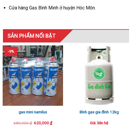
Cửa hàng Gas Bình Minh ở huyện Hóc Môn.
SẢN PHẨM NỔI BẬT
-9%
gas mini namilux
Bình gas gia đình 12kg
Giá
Giá
680,000
₫
620,000
₫
Giá: liên hệ
gốc
hiện
là:
tại