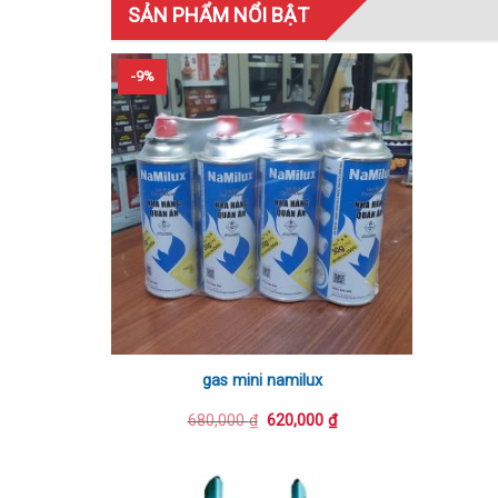
SẢN PHẨM NỔI BẬT
-9%
gas mini namilux
Giá
Giá
680,000
₫
620,000
₫
gốc
hiện
là:
tại
680,000 ₫.
là:
620,000 ₫.