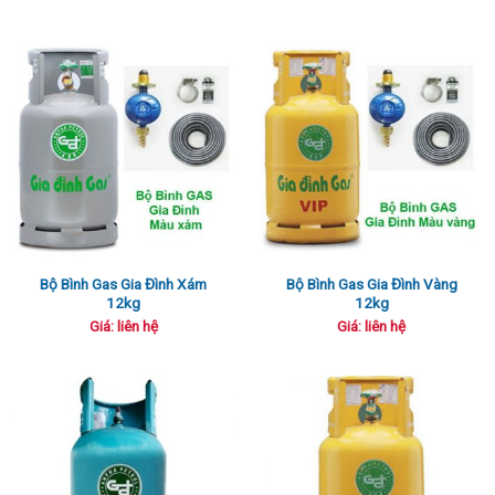
là:
tại
680,000 ₫.
là:
620,000 ₫.
Bộ Bình Gas Gia Đình Xám
Bộ Bình Gas Gia Đình Vàng
12kg
12kg
Giá: liên hệ
Giá: liên hệ