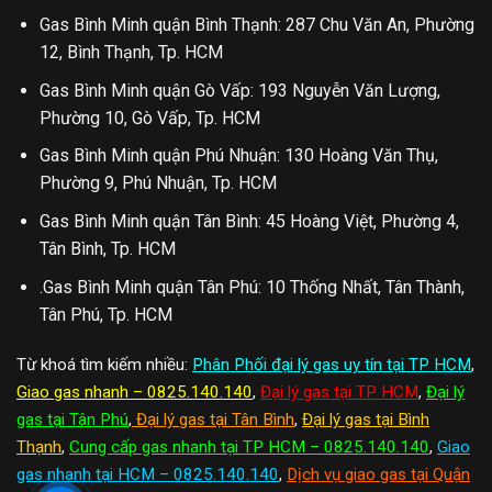
Gas Bình Minh quận Bình Thạnh: 287 Chu Văn An, Phường
12, Bình Thạnh, Tp. HCM
Gas Bình Minh quận Gò Vấp: 193 Nguyễn Văn Lượng,
Phường 10, Gò Vấp, Tp. HCM
Gas Bình Minh quận Phú Nhuận: 130 Hoàng Văn Thụ,
Phường 9, Phú Nhuận, Tp. HCM
Gas Bình Minh quận Tân Bình: 45 Hoàng Việt, Phường 4,
Tân Bình, Tp. HCM
.Gas Bình Minh quận Tân Phú: 10 Thống Nhất, Tân Thành,
Tân Phú, Tp. HCM
Từ khoá tìm kiếm nhiều:
Phân Phối đại lý gas uy tín tại TP HCM
,
Giao gas nhanh – 0825.140.140
,
Đại lý gas tại TP HCM
,
Đại lý
gas tại Tân Phú
,
Đại lý gas tại Tân Bình
,
Đại lý gas tại Bình
Thạnh
,
Cung cấp gas nhanh tại TP HCM – 0825.140.140
,
Giao
gas nhanh tại HCM – 0825.140.140
,
Dịch vụ giao gas tại Quận