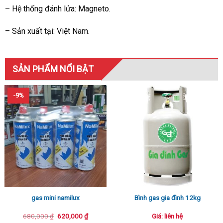
– Hệ thống đánh lửa: Magneto.
– Sản xuất tại: Việt Nam.
SẢN PHẨM NỔI BẬT
-9%
gas mini namilux
Bình gas gia đình 12kg
Giá
Giá
680,000
₫
620,000
₫
Giá: liên hệ
gốc
hiện