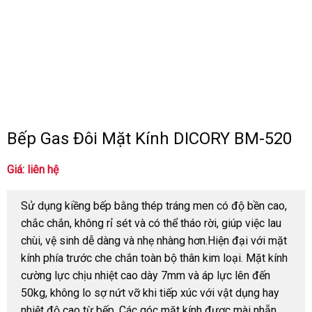
Bếp Gas Đôi Mặt Kính DICORY BM-520
Giá: liên hệ
Sử dụng kiềng bếp bằng thép tráng men có độ bền cao,
chắc chắn, không rỉ sét và có thể tháo rời, giúp việc lau
chùi, vệ sinh dễ dàng và nhẹ nhàng hơn.Hiện đại với mặt
kính phía trước che chắn toàn bộ thân kim loại. Mặt kính
cường lực chịu nhiệt cao dày 7mm và áp lực lên đến
50kg, không lo sợ nứt vỡ khi tiếp xúc với vật dụng hay
nhiệt độ cao từ bếp. Các góc mặt kính được mài nhẵn