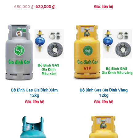
Giá
Giá
680,000
₫
620,000
₫
Giá: liên hệ
gốc
hiện
là:
tại
680,000 ₫.
là:
620,000 ₫.
Bộ Bình Gas Gia Đình Xám
Bộ Bình Gas Gia Đình Vàng
12kg
12kg
Giá: liên hệ
Giá: liên hệ