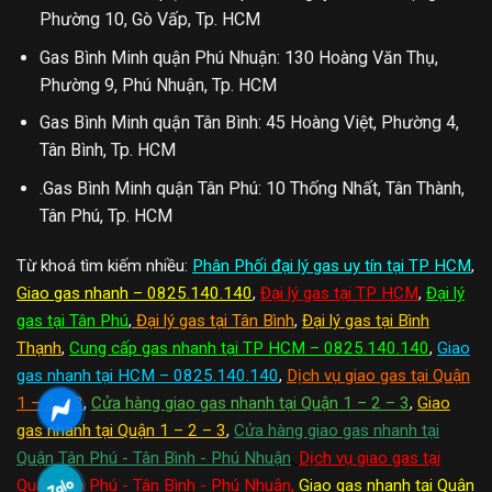
Phường 10, Gò Vấp, Tp. HCM
Gas Bình Minh quận Phú Nhuận: 130 Hoàng Văn Thụ,
Phường 9, Phú Nhuận, Tp. HCM
Gas Bình Minh quận Tân Bình: 45 Hoàng Việt, Phường 4,
Tân Bình, Tp. HCM
.Gas Bình Minh quận Tân Phú: 10 Thống Nhất, Tân Thành,
Tân Phú, Tp. HCM
Từ khoá tìm kiếm nhiều:
Phân Phối đại lý gas uy tín tại TP HCM
,
Giao gas nhanh – 0825.140.140
,
Đại lý gas tại TP HCM
,
Đại lý
gas tại Tân Phú
,
Đại lý gas tại Tân Bình
,
Đại lý gas tại Bình
Thạnh
,
Cung cấp gas nhanh tại TP HCM – 0825.140.140
,
Giao
gas nhanh tại HCM – 0825.140.140
,
Dịch vụ giao gas tại Quận
1 – 2 – 3
,
Cửa hàng giao gas nhanh tại Quận 1 – 2 – 3
,
Giao
gas nhanh tại Quận 1 – 2 – 3
,
Cửa hàng giao gas nhanh tại
Quận Tân Phú - Tân Bình - Phú Nhuận
,
Dịch vụ giao gas tại
Quận Tân Phú - Tân Bình - Phú Nhuận
,
Giao gas nhanh tại Quận