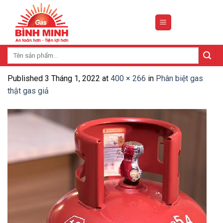
Skip
to
content
Tìm
kiếm:
Published
3 Tháng 1, 2022
at
400 × 266
in
Phân biệt gas
thật gas giả