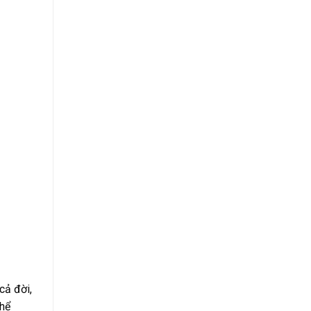
cả đời,
thể