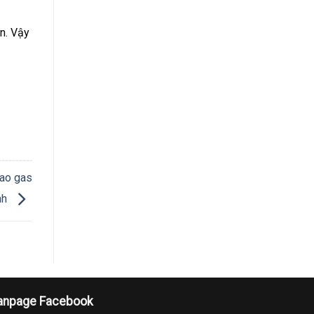
án. Vậy
iao gas
nh
anpage Facebook