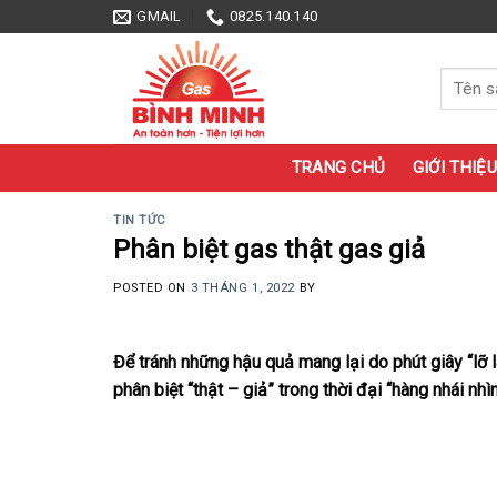
Skip
GMAIL
0825.140.140
to
content
Tìm
kiếm:
TRANG CHỦ
GIỚI THIỆU
TIN TỨC
Phân biệt gas thật gas giả
POSTED ON
3 THÁNG 1, 2022
BY
Để tránh những hậu quả mang lại do phút giây “lỡ 
phân biệt “thật – giả” trong thời đại “hàng nhái nhì