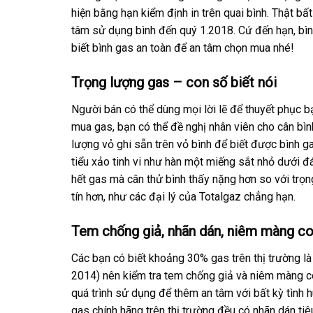
hiện bằng hạn kiểm định in trên quai bình. Thật bấ
tâm sử dụng bình đến quý 1.2018. Cứ đến hạn, bình
biết bình gas an toàn để an tâm chọn mua nhé!
Trọng lượng gas – con số biết nói
Người bán có thể dùng mọi lời lẽ để thuyết phục bạn
mua gas, bạn có thể đề nghị nhân viên cho cân bình
lượng vỏ ghi sẵn trên vỏ bình để biết được bình
tiểu xảo tinh vi như hàn một miếng sắt nhỏ dưới đ
hết gas mà cân thử bình thấy nặng hơn so với trọng
tín hơn, như các đại lý của Totalgaz chẳng hạn.
Tem chống giả, nhãn dán, niêm màng c
Các bạn có biết khoảng 30% gas trên thị trường l
2014) nên kiểm tra tem chống giả và niêm màng co
quá trình sử dụng để thêm an tâm với bất kỳ tình 
gas chính hãng trên thị trường đều có nhãn dán t