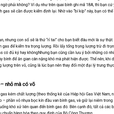
t ngờ phải không? Ví dụ như trên quai bình ghi mã 18A, thì bạn cứ
 gas sẽ cần được kiểm định lại. Nhờ vào “bí kíp” này, bạn có thể
, nhưng con số sẽ là thứ “rỉ tai” cho bạn biết đâu mới là sự thật.
 gas để kiểm tra trọng lượng. Rồi lấy tổng trọng lượng trừ đi trọ
 gas có đủ ký hay khôngNhưng bạn cũng cần lưu ý bởi những có n
áy bình để ăn gian cân nặng khó mà phát hiện được. Thế nên, khi 
 lượng trên vỏ, cũng là lúc bạn nên thay đổi một đại lý trung thự
o– nhỏ mà có võ
à gas kém chất lượng (theo thống kê của Hiệp hội Gas Việt Nam, 
 – phần vỏ nhựa bọc kín đầu van bình gas, và giữ lại niêm trong
huống khó xử liên quan đến bình gas đó. Bên cạnh đó, tất cả các b
iêu chuẩn hàng hóa theo quy định của Bộ Công Thương.