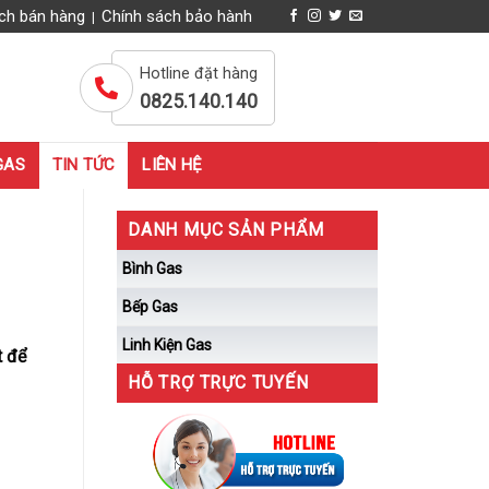
ch bán hàng
Chính sách bảo hành
|
Hotline đặt hàng
0825.140.140
GAS
TIN TỨC
LIÊN HỆ
DANH MỤC SẢN PHẨM
Bình Gas
Bếp Gas
Linh Kiện Gas
t để
HỖ TRỢ TRỰC TUYẾN