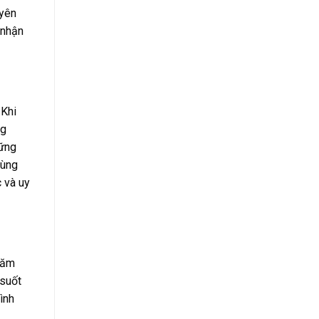
 yên
 nhận
 Khi
ng
hững
dùng
c và uy
năm
 suốt
ình