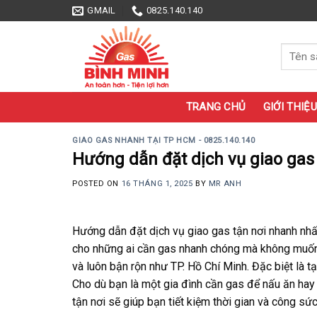
Skip
GMAIL
0825.140.140
to
content
Tìm
kiếm:
TRANG CHỦ
GIỚI THIỆU
GIAO GAS NHANH TẠI TP HCM - 0825.140.140
Hướng dẫn đặt dịch vụ giao gas
POSTED ON
16 THÁNG 1, 2025
BY
MR ANH
Hướng dẫn đặt dịch vụ giao gas tận nơi nhanh nhấ
cho những ai cần gas nhanh chóng mà không muốn 
và luôn bận rộn như TP. Hồ Chí Minh. Đặc biệt là t
Cho dù bạn là một gia đình cần gas để nấu ăn hay
tận nơi sẽ giúp bạn tiết kiệm thời gian và công sức