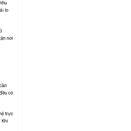
 nhu
ải lo
sử
tận nơi
 cần
 đều có
hệ trực
 Khi