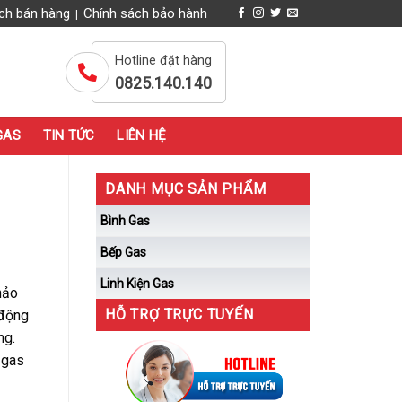
ch bán hàng
Chính sách bảo hành
|
Hotline đặt hàng
0825.140.140
GAS
TIN TỨC
LIÊN HỆ
DANH MỤC SẢN PHẨM
Bình Gas
Bếp Gas
Linh Kiện Gas
hảo
HỖ TRỢ TRỰC TUYẾN
 động
ng.
 gas