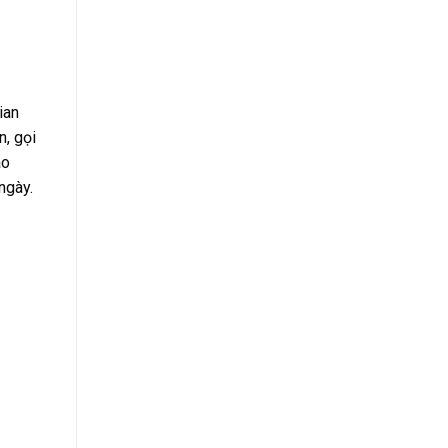
ian
n, gọi
ao
ngày.