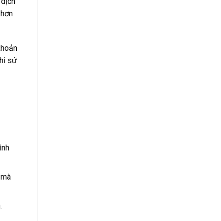
 dịch
 hơn
 khoản
khi sử
ình
í mà
.