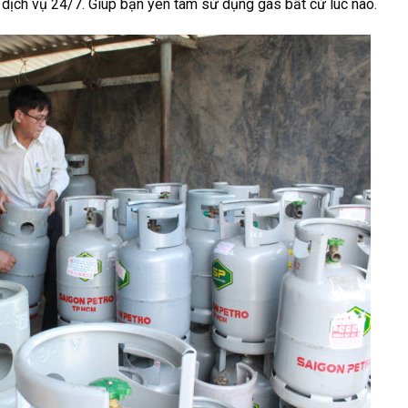
 dịch vụ 24/7. Giúp bạn yên tâm sử dụng gas bất cứ lúc nào.