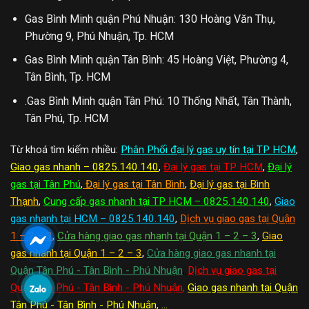
Gas Bình Minh quận Phú Nhuận: 130 Hoàng Văn Thụ,
Phường 9, Phú Nhuận, Tp. HCM
Gas Bình Minh quận Tân Bình: 45 Hoàng Việt, Phường 4,
Tân Bình, Tp. HCM
.Gas Bình Minh quận Tân Phú: 10 Thống Nhất, Tân Thành,
Tân Phú, Tp. HCM
Từ khoá tìm kiếm nhiều:
Phân Phối đại lý gas uy tín tại TP HCM
,
Giao gas nhanh – 0825.140.140
,
Đại lý gas tại TP HCM
,
Đại lý
gas tại Tân Phú
,
Đại lý gas tại Tân Bình
,
Đại lý gas tại Bình
Thạnh
,
Cung cấp gas nhanh tại TP HCM – 0825.140.140
,
Giao
gas nhanh tại HCM – 0825.140.140
,
Dịch vụ giao gas tại Quận
1 – 2 – 3
,
Cửa hàng giao gas nhanh tại Quận 1 – 2 – 3
,
Giao
gas nhanh tại Quận 1 – 2 – 3
,
Cửa hàng giao gas nhanh tại
Quận Tân Phú - Tân Bình - Phú Nhuận
,
Dịch vụ giao gas tại
Quận Tân Phú - Tân Bình - Phú Nhuận
,
Giao gas nhanh tại Quận
Tân Phú - Tân Bình - Phú Nhuận,
...