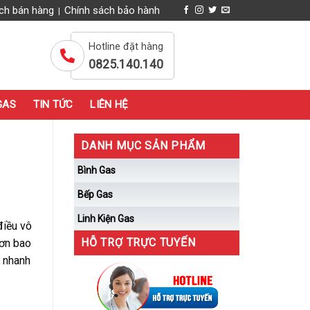
ch bán hàng
Chính sách bảo hành
|
Hotline đặt hàng
0825.140.140
GAS
TIN TỨC
LIÊN HỆ
DANH MỤC SẢN PHẨM
Bình Gas
Bếp Gas
Linh Kiện Gas
điều vô
HỖ TRỢ TRỰC TUYẾN
hơn bao
, nhanh