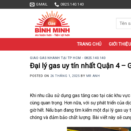
Skip
GMAIL
0825.140.140
to
content
Tìm
kiếm:
TRANG CHỦ
GIỚI THIỆU
GIAO GAS NHANH TẠI TP HCM - 0825.140.140
Đại lý gas uy tín nhất Quận 4 – 
POSTED ON
26 THÁNG 1, 2025
BY
MR ANH
Khi nhu cầu sử dụng gas tăng cao tại các khu vực 
cùng quan trọng. Hơn nữa, với sự phát triển của dị
giờ hết. Nếu bạn đang tìm kiếm một đại lý gas uy 
chóng và đảm bảo chất lượng. Bài viết này sẽ cun