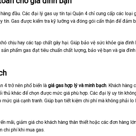
oàn cho gia đình bạn
hàng đầu. Các đại lý gas uy tín tại Quận 4 chỉ cung cấp các loại 
uy tín. Gas được kiểm tra kỹ lưỡng và đóng gói cẩn thận để đảm 
 khó chịu hay các tạp chất gây hại. Giúp bảo vệ sức khỏe gia đình 
 sản phẩm gas đạt tiêu chuẩn chất lượng, bảo vệ bạn và gia đình
ch
n 4 trở nên phổ biến là
giá gas hợp lý và minh bạch
. Khách hàng c
i thủ khác để chọn được mức giá phù hợp. Các đại lý uy tín không
ức giá cạnh tranh. Giúp bạn tiết kiệm chi phí mà không phải lo 
yến mãi, giảm giá cho khách hàng thân thiết hoặc các đơn hàng lớ
m chi phí khi mua gas.