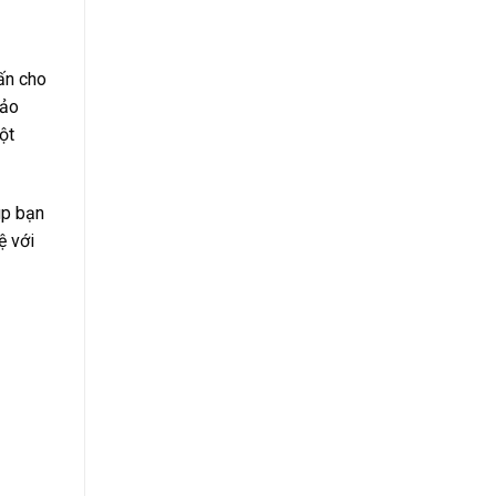
ấn cho
bảo
ột
úp bạn
ệ với