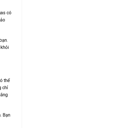
gas có
bảo
bạn.
 khỏi
ó thể
 chỉ
lắng
n. Bạn