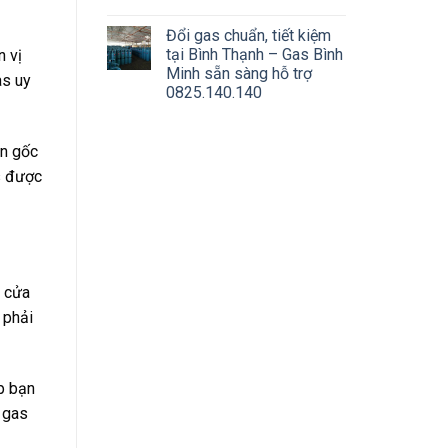
Đổi gas chuẩn, tiết kiệm
tại Bình Thạnh – Gas Bình
 vị
Minh sẵn sàng hỗ trợ
as uy
0825.140.140
ồn gốc
s được
n cửa
 phải
ợp bạn
 gas