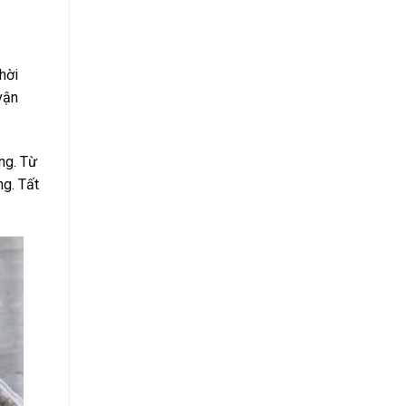
hời
vận
àng. Từ
ng. Tất