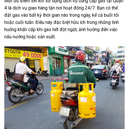
Một ưu điểm lớn khi sử dụng dịch vụ cung cấp gas tại Quận
4 là dịch vụ giao hàng tận nơi hoạt động 24/7. Bạn có thể
đặt gas vào bất kỳ thời gian nào trong ngày, kể cả buổi tối
hoặc cuối tuần. Điều này đặc biệt hữu ích trong những tình
huống khẩn cấp khi gas hết đột ngột, ảnh hưởng đến việc
nấu nướng hoặc sản xuất.