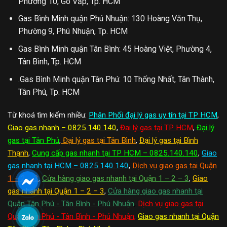
Phường 10, Gò Vấp, Tp. HCM
Gas Bình Minh quận Phú Nhuận: 130 Hoàng Văn Thụ,
Phường 9, Phú Nhuận, Tp. HCM
Gas Bình Minh quận Tân Bình: 45 Hoàng Việt, Phường 4,
Tân Bình, Tp. HCM
.Gas Bình Minh quận Tân Phú: 10 Thống Nhất, Tân Thành,
Tân Phú, Tp. HCM
Từ khoá tìm kiếm nhiều:
Phân Phối đại lý gas uy tín tại TP HCM
,
Giao gas nhanh – 0825.140.140
,
Đại lý gas tại TP HCM
,
Đại lý
gas tại Tân Phú
,
Đại lý gas tại Tân Bình
,
Đại lý gas tại Bình
Thạnh
,
Cung cấp gas nhanh tại TP HCM – 0825.140.140
,
Giao
gas nhanh tại HCM – 0825.140.140
,
Dịch vụ giao gas tại Quận
1 – 2 – 3
,
Cửa hàng giao gas nhanh tại Quận 1 – 2 – 3
,
Giao
gas nhanh tại Quận 1 – 2 – 3
,
Cửa hàng giao gas nhanh tại
Quận Tân Phú - Tân Bình - Phú Nhuận
,
Dịch vụ giao gas tại
Quận Tân Phú - Tân Bình - Phú Nhuận
,
Giao gas nhanh tại Quận