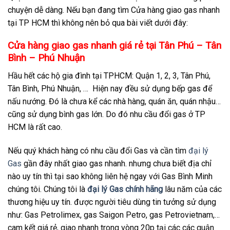
chuyện dễ dàng. Nếu bạn đang tìm Cửa hàng giao gas nhanh
tại TP HCM thì không nên bỏ qua bài viết dưới đây:
Cửa hàng giao gas nhanh giá rẻ tại Tân Phú – Tân
Bình – Phú Nhuận
Hầu hết các hộ gia đình tại TPHCM: Quận 1, 2, 3, Tân Phú,
Tân Bình, Phú Nhuận, … Hiện nay đều sử dụng bếp gas để
nấu nướng. Đó là chưa kể các nhà hàng, quán ăn, quán nhậu…
cũng sử dụng bình gas lớn. Do đó nhu cầu đổi gas ở TP
HCM là rất cao.
Nếu quý khách hàng có nhu cầu đổi Gas và cần tìm
đại lý
Gas
gần đây nhất giao gas nhanh. nhưng chưa biết địa chỉ
nào uy tín thì tại sao không liên hệ ngay với Gas Bình Minh
chúng tôi. Chúng tôi là
đại lý Gas chính hãng
lâu năm của các
thương hiệu uy tín. được người tiêu dùng tin tưởng sử dụng
như: Gas Petrolimex, gas Saigon Petro, gas Petrovietnam,…
cam kết giá rẻ, giao nhanh trong vòng 20p tại các các quận