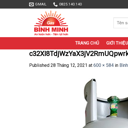
Skip
GMAIL
0825.140.140
to
content
Tìm
kiếm:
TRANG CHỦ
GIỚI THIỆU
c32XI8TdjWzYaX3jV2RmUQpwrk0
Published
28 Tháng 12, 2021
at
600 × 584
in
Bìn