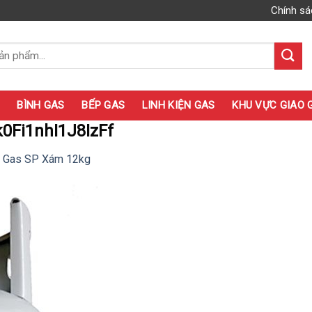
Chính sá
BÌNH GAS
BẾP GAS
LINH KIỆN GAS
KHU VỰC GIAO 
Fi1nhI1J8IzFf
h Gas SP Xám 12kg