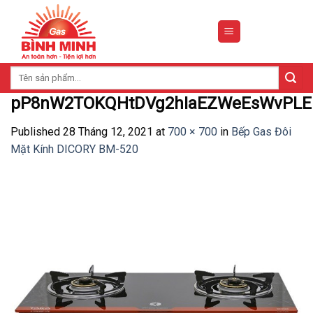
Skip
to
content
Tìm
kiếm:
pP8nW2TOKQHtDVg2hIaEZWeEsWvPL
Published
28 Tháng 12, 2021
at
700 × 700
in
Bếp Gas Đôi
Mặt Kính DICORY BM-520