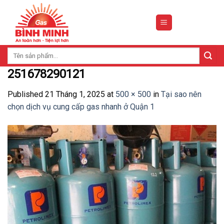
Skip
to
content
Tìm
kiếm:
251678290121
Published
21 Tháng 1, 2025
at
500 × 500
in
Tại sao nên
chọn dịch vụ cung cấp gas nhanh ở Quận 1