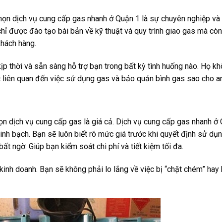
chọn dịch vụ cung cấp gas nhanh ở Quận 1 là sự chuyên nghiệp và
chỉ được đào tạo bài bản về kỹ thuật và quy trình giao gas mà còn
khách hàng.
p thời và sẵn sàng hỗ trợ bạn trong bất kỳ tình huống nào. Họ k
c liên quan đến việc sử dụng gas và bảo quản bình gas sao cho an
ọn dịch vụ cung cấp gas là giá cả. Dịch vụ cung cấp gas nhanh ở
nh bạch. Bạn sẽ luôn biết rõ mức giá trước khi quyết định sử dụn
ất ngờ. Giúp bạn kiểm soát chi phí và tiết kiệm tối đa.
inh doanh. Bạn sẽ không phải lo lắng về việc bị “chặt chém” hay 