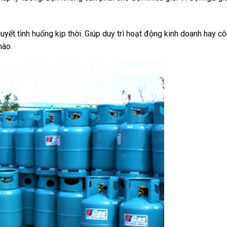
uyết tình huống kịp thời. Giúp duy trì hoạt động kinh doanh hay c
nào.