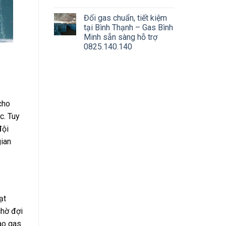
Đổi gas chuẩn, tiết kiệm
tại Bình Thạnh – Gas Bình
Minh sẵn sàng hỗ trợ
0825.140.140
cho
c. Tuy
đội
gian
ạt
chờ đợi
iao gas