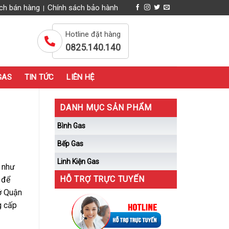
ch bán hàng
Chính sách bảo hành
|
Hotline đặt hàng
0825.140.140
GAS
TIN TỨC
LIÊN HỆ
DANH MỤC SẢN PHẨM
Bình Gas
Bếp Gas
Linh Kiện Gas
h như
HỖ TRỢ TRỰC TUYẾN
 để
 ở Quận
g cấp