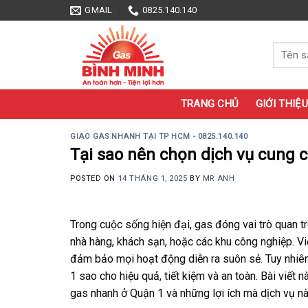
Skip
GMAIL
0825.140.140
to
content
Tìm
kiếm:
TRANG CHỦ
GIỚI THIỆU
GIAO GAS NHANH TẠI TP HCM - 0825.140.140
Tại sao nên chọn dịch vụ cung 
POSTED ON
14 THÁNG 1, 2025
BY
MR ANH
Trong cuộc sống hiện đại, gas đóng vai trò quan t
nhà hàng, khách sạn, hoặc các khu công nghiệp. Vi
đảm bảo mọi hoạt động diễn ra suôn sẻ. Tuy nhiên
1 sao cho hiệu quả, tiết kiệm và an toàn. Bài viết
gas nhanh ở Quận 1 và những lợi ích mà dịch vụ nà