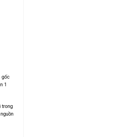
n gốc
ận 1
 trong
ề nguồn