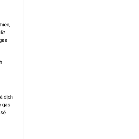
hiên,
giờ
 gas
h
à dịch
c gas
 sẽ