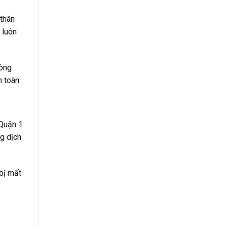
 thân
 luôn
hông
 toàn.
 Quận 1
g dịch
bị mất