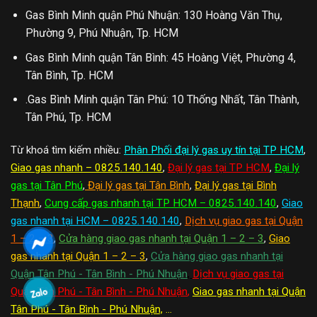
Gas Bình Minh quận Phú Nhuận: 130 Hoàng Văn Thụ,
Phường 9, Phú Nhuận, Tp. HCM
Gas Bình Minh quận Tân Bình: 45 Hoàng Việt, Phường 4,
Tân Bình, Tp. HCM
.Gas Bình Minh quận Tân Phú: 10 Thống Nhất, Tân Thành,
Tân Phú, Tp. HCM
Từ khoá tìm kiếm nhiều:
Phân Phối đại lý gas uy tín tại TP HCM
,
Giao gas nhanh – 0825.140.140
,
Đại lý gas tại TP HCM
,
Đại lý
gas tại Tân Phú
,
Đại lý gas tại Tân Bình
,
Đại lý gas tại Bình
Thạnh
,
Cung cấp gas nhanh tại TP HCM – 0825.140.140
,
Giao
gas nhanh tại HCM – 0825.140.140
,
Dịch vụ giao gas tại Quận
1 – 2 – 3
,
Cửa hàng giao gas nhanh tại Quận 1 – 2 – 3
,
Giao
gas nhanh tại Quận 1 – 2 – 3
,
Cửa hàng giao gas nhanh tại
Quận Tân Phú - Tân Bình - Phú Nhuận
,
Dịch vụ giao gas tại
Quận Tân Phú - Tân Bình - Phú Nhuận
,
Giao gas nhanh tại Quận
Tân Phú - Tân Bình - Phú Nhuận,
...