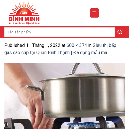
Skip
to
content
Tìm
kiếm:
Published
11 Tháng 1, 2022
at
600 × 374
in
Siêu thị bếp
gas cao cấp tại Quận Bình Thạnh | Đa dạng mẫu mã