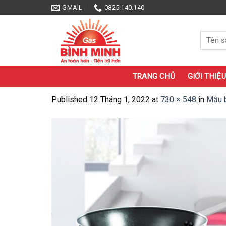
Skip
GMAIL
0825.140.140
to
content
Tìm
kiếm:
TRANG CHỦ
GIỚI THIỆU
Published
12 Tháng 1, 2022
at
730 × 548
in
Mẫu b