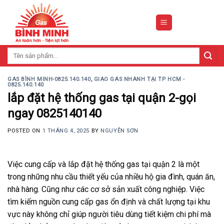
Skip
to
content
Tìm
kiếm:
GAS BÌNH MINH-0825.140.140
,
GIAO GAS NHANH TẠI TP HCM -
0825.140.140
lắp đặt hệ thống gas tại quận 2-gọi
ngay 0825140140
POSTED ON
1 THÁNG 4, 2025
BY
NGUYỄN SƠN
Việc cung cấp và lắp đặt hệ thống gas tại quận 2 là một
trong những nhu cầu thiết yếu của nhiều hộ gia đình, quán ăn,
nhà hàng. Cũng như các cơ sở sản xuất công nghiệp. Việc
tìm kiếm nguồn cung cấp gas ổn định và chất lượng tại khu
vực này không chỉ giúp người tiêu dùng tiết kiệm chi phí mà