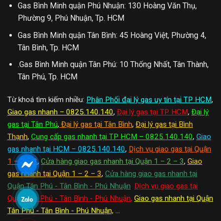
Gas Bình Minh quận Phú Nhuận: 130 Hoàng Văn Thụ,
Phường 9, Phú Nhuận, Tp. HCM
Gas Bình Minh quận Tân Bình: 45 Hoàng Việt, Phường 4,
Tân Bình, Tp. HCM
.Gas Bình Minh quận Tân Phú: 10 Thống Nhất, Tân Thành,
Tân Phú, Tp. HCM
Từ khoá tìm kiếm nhiều:
Phân Phối đại lý gas uy tín tại TP HCM
,
Giao gas nhanh – 0825.140.140
,
Đại lý gas tại TP HCM
,
Đại lý
gas tại Tân Phú
,
Đại lý gas tại Tân Bình
,
Đại lý gas tại Bình
Thạnh
,
Cung cấp gas nhanh tại TP HCM – 0825.140.140
,
Giao
gas nhanh tại HCM – 0825.140.140
,
Dịch vụ giao gas tại Quận
1 – 2 – 3
,
Cửa hàng giao gas nhanh tại Quận 1 – 2 – 3
,
Giao
gas nhanh tại Quận 1 – 2 – 3
,
Cửa hàng giao gas nhanh tại
Quận Tân Phú - Tân Bình - Phú Nhuận
,
Dịch vụ giao gas tại
Quận Tân Phú - Tân Bình - Phú Nhuận
,
Giao gas nhanh tại Quận
Tân Phú - Tân Bình - Phú Nhuận,
...