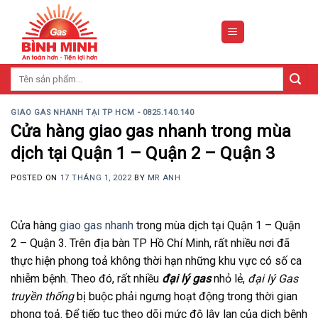
Skip
to
content
Tìm
kiếm:
GIAO GAS NHANH TẠI TP HCM - 0825.140.140
Cửa hàng giao gas nhanh trong mùa
dịch tại Quận 1 – Quận 2 – Quận 3
POSTED ON
17 THÁNG 1, 2022
BY
MR ANH
Cửa hàng
giao gas nhanh
trong mùa dịch tại Quận 1 – Quận
2 – Quận 3. Trên địa bàn TP Hồ Chí Minh, rất nhiều nơi đã
thực hiện phong toả không thời hạn những khu vực có số ca
nhiễm bệnh. Theo đó, rất nhiều
đại lý gas
nhỏ lẻ,
đại lý Gas
truyền thống
bị buộc phải ngưng hoạt động trong thời gian
phong toả. Để tiếp tục theo dõi mức độ lây lan của dịch bệnh