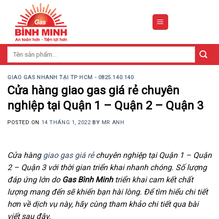
Skip
to
content
Tìm
kiếm:
GIAO GAS NHANH TẠI TP HCM - 0825.140.140
Cửa hàng giao gas giá rẻ chuyên
nghiệp tại Quận 1 – Quận 2 – Quận 3
POSTED ON
14 THÁNG 1, 2022
BY
MR ANH
Cửa hàng
giao gas giá rẻ
chuyên nghiệp tại Quận 1 – Quận
2 – Quận 3 với thời gian triển khai nhanh chóng. Số lượng
đáp ứng lớn do
Gas Bình Minh
triển khai cam kết chất
lượng mang đến sẽ khiến bạn hài lòng. Để tìm hiểu chi tiết
hơn về dịch vụ này, hãy cùng tham khảo chi tiết qua bài
viết sau đây.