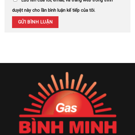
Lưu tên của tôi, email, và trang web trong trình
duyệt này cho lần bình luận kế tiếp của tôi.