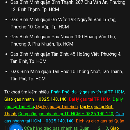
Gas Bình Minh quận Bình Thạnh: 287 Chu Văn An, Phường
12, Bình Thạnh, Tp. HCM
Gas Bình Minh quận Gò Vấp: 193 Nguyễn Văn Lượng,
Phường 10, Gò Vấp, Tp. HCM
Gas Bình Minh quận Phú Nhuận: 130 Hoàng Văn Thụ,
Phường 9, Phú Nhuận, Tp. HCM
Gas Bình Minh quận Tân Bình: 45 Hoàng Việt, Phường 4,
Tân Bình, Tp. HCM
.Gas Bình Minh quận Tân Phú: 10 Thống Nhất, Tân Thành,
Tân Phú, Tp. HCM
Từ khoá tìm kiếm nhiều:
Phân Phối đại lý gas uy tín tại TP HCM
,
Giao gas nhanh – 0825.140.140
,
Đại lý gas tại TP HCM
,
Đại lý
gas tại Tân Phú
,
Đại lý gas tại Tân Bình
,
Đại lý gas tại Bình
Thạnh
,
Cung cấp gas nhanh tại TP HCM – 0825.140.140
,
Giao
gas nhanh tại HCM – 0825.140.140
,
Dịch vụ giao gas tại Quận
1 – 2 – 3
,
Cửa hàng giao gas nhanh tại Quận 1 – 2 – 3
,
Giao