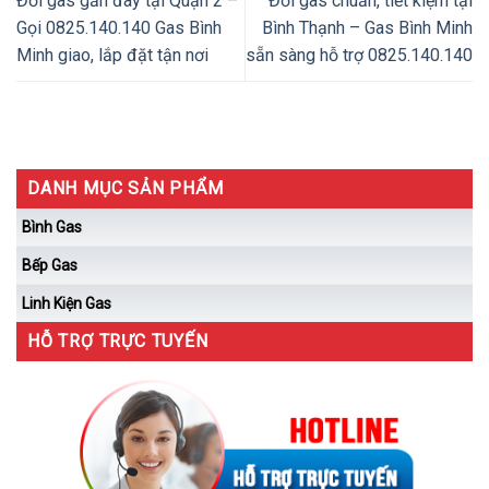
Đổi gas gần đây tại Quận 2 –
Đổi gas chuẩn, tiết kiệm tại
Gọi 0825.140.140 Gas Bình
Bình Thạnh – Gas Bình Minh
Minh giao, lắp đặt tận nơi
sẵn sàng hỗ trợ 0825.140.140
DANH MỤC SẢN PHẨM
Bình Gas
Bếp Gas
Linh Kiện Gas
HỖ TRỢ TRỰC TUYẾN