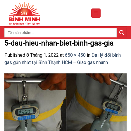
Skip
to
content
Tìm
kiếm:
5-dau-hieu-nhan-biet-binh-gas-gia
Published
8 Tháng 1, 2022
at
650 × 450
in
Đại lý đổi bình
gas gần nhất tại Bình Thạnh HCM – Giao gas nhanh