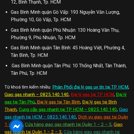
12, Bình Thạnh, Tp. HCM
Gas Bình Minh quận Gò Vấp: 193 Nguyễn Văn Lượng,
Phường 10, Gò Vấp, Tp. HCM
Gas Bình Minh quận Phú Nhuận: 130 Hoàng Văn Thụ,
Phường 9, Phú Nhuận, Tp. HCM
Gas Bình Minh quận Tân Bình: 45 Hoàng Việt, Phường 4,
Tân Bình, Tp. HCM
.Gas Bình Minh quận Tân Phú: 10 Thống Nhất, Tân Thành,
Tân Phú, Tp. HCM
Từ khoá tìm kiếm nhiều:
Phân Phối đại lý gas uy tín tại TP HCM
,
Giao gas nhanh – 0825.140.140
,
Đại lý gas tại TP HCM
,
Đại lý
gas tại Tân Phú
,
Đại lý gas tại Tân Bình
,
Đại lý gas tại Bình
Thạnh
,
Cung cấp gas nhanh tại TP HCM – 0825.140.140
,
Giao
gas nhanh tại HCM – 0825.140.140
,
Dịch vụ giao gas tại Quận
1 – 2 – 3
,
Cửa hàng giao gas nhanh tại Quận 1 – 2 – 3
,
Giao
gas nhanh tại Quận 1 – 2 – 3
,
Cửa hàng giao gas nhanh tại