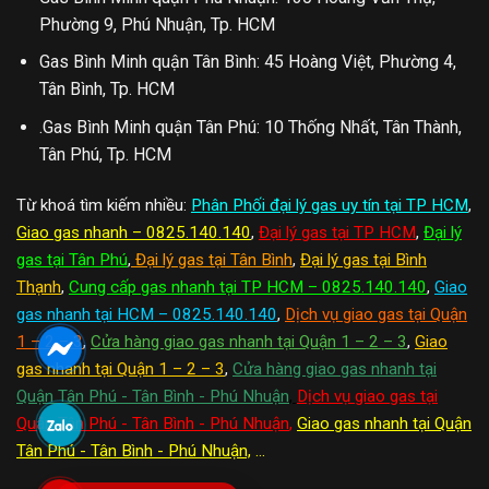
Phường 9, Phú Nhuận, Tp. HCM
Gas Bình Minh quận Tân Bình: 45 Hoàng Việt, Phường 4,
Tân Bình, Tp. HCM
.Gas Bình Minh quận Tân Phú: 10 Thống Nhất, Tân Thành,
Tân Phú, Tp. HCM
Từ khoá tìm kiếm nhiều:
Phân Phối đại lý gas uy tín tại TP HCM
,
Giao gas nhanh – 0825.140.140
,
Đại lý gas tại TP HCM
,
Đại lý
gas tại Tân Phú
,
Đại lý gas tại Tân Bình
,
Đại lý gas tại Bình
Thạnh
,
Cung cấp gas nhanh tại TP HCM – 0825.140.140
,
Giao
gas nhanh tại HCM – 0825.140.140
,
Dịch vụ giao gas tại Quận
1 – 2 – 3
,
Cửa hàng giao gas nhanh tại Quận 1 – 2 – 3
,
Giao
gas nhanh tại Quận 1 – 2 – 3
,
Cửa hàng giao gas nhanh tại
Quận Tân Phú - Tân Bình - Phú Nhuận
,
Dịch vụ giao gas tại
Quận Tân Phú - Tân Bình - Phú Nhuận
,
Giao gas nhanh tại Quận
Tân Phú - Tân Bình - Phú Nhuận,
...