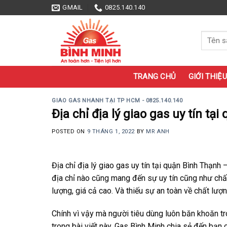
Skip
GMAIL
0825.140.140
to
content
Tìm
kiếm:
TRANG CHỦ
GIỚI THIỆU
GIAO GAS NHANH TẠI TP HCM - 0825.140.140
Địa chỉ địa lý giao gas uy tín t
POSTED ON
9 THÁNG 1, 2022
BY
MR ANH
Địa chỉ địa lý giao gas uy tín tại quận Bình Thạnh
địa chỉ nào cũng mang đến sự uy tín cũng như chấ
lượng, giá cả cao. Và thiếu sự an toàn về chất lư
Chính vì vậy mà người tiêu dùng luôn băn khoăn tro
trong bài viết này, Gas Bình Minh chia sẻ đến bạn