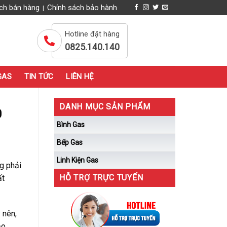
ch bán hàng
Chính sách bảo hành
|
Hotline đặt hàng
0825.140.140
GAS
TIN TỨC
LIÊN HỆ
DANH MỤC SẢN PHẨM
0
Bình Gas
Bếp Gas
Linh Kiện Gas
ng phải
HỖ TRỢ TRỰC TUYẾN
ất
 nên,
ảo