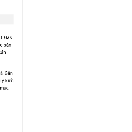
0. Gas
ác sản
sản
hà. Gắn
 ý kiến
 mua.