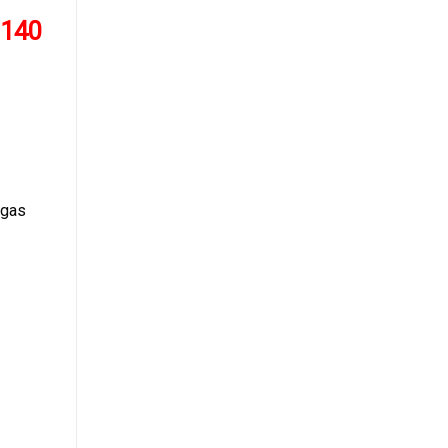
.140
 gas