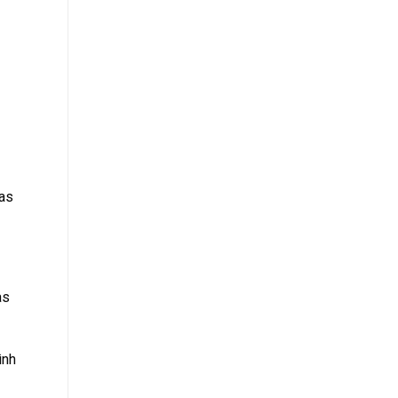
gas
as
ình