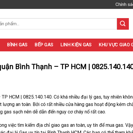
Chính sá
BÌNH GAS
BẾP GAS
LINH KIỆN GAS
KHU VỰC GIAO 
ại quận Bình Thạnh – TP HCM | 0825.140.14
 – TP HCM | 0825.140.140. Có khá nhiều đại lý gas, tuy nhiên khô
t lượng an toàn. Bởi có rất nhiều cửa hàng gas hoạt động kém ch
ợng gas sạch nên dễ dẫn đến nguy cơ cháy nổ rất cao.
ng việc tìm kiếm địa chỉ giao gas an toàn, uy tín để mua gas. Vậy
 các đại lý Gas uy tín tại Bình Thạnh HCM. Các bạn có thể tham kh