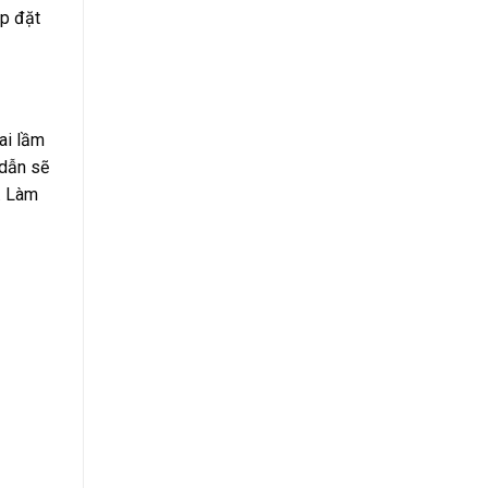
ắp đặt
ai lầm
 dẫn sẽ
y. Làm