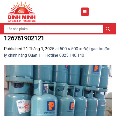
Skip
to
content
Tìm
kiếm:
126781902121
Published
21 Tháng 1, 2025
at
500 × 500
in
Đặt gas tại đại
lý chính hãng Quận 1 – Hotline 0825.140.140