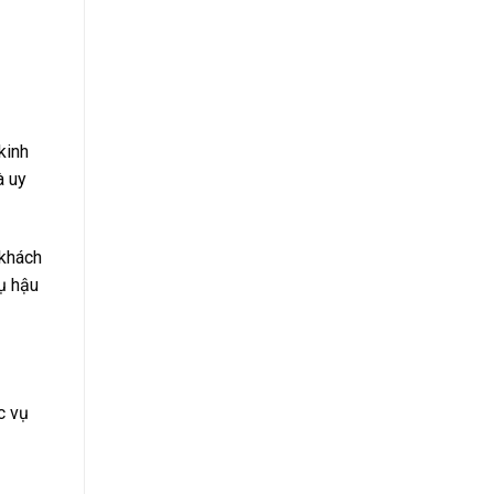
kinh
à uy
 khách
ụ hậu
c vụ