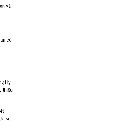
ian và
Bạn có
ừ
đại lý
c thiếu
ết
ược sự