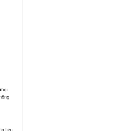
 mọi
thông
ần liên