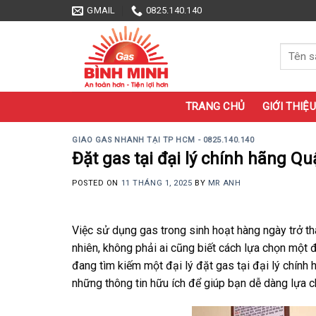
Skip
GMAIL
0825.140.140
to
content
Tìm
kiếm:
TRANG CHỦ
GIỚI THIỆU
GIAO GAS NHANH TẠI TP HCM - 0825.140.140
Đặt gas tại đại lý chính hãng Q
POSTED ON
11 THÁNG 1, 2025
BY
MR ANH
Việc sử dụng gas trong sinh hoạt hàng ngày trở th
nhiên, không phải ai cũng biết cách lựa chọn một 
đang tìm kiếm một đại lý đặt gas tại đại lý chính
những thông tin hữu ích để giúp bạn dễ dàng lựa c