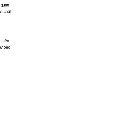
 quan
ạt chất
n nên
hư bao