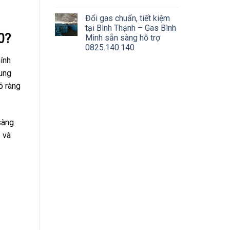
Đổi gas chuẩn, tiết kiệm
tại Bình Thạnh – Gas Bình
0?
Minh sẵn sàng hỗ trợ
0825.140.140
ính
xung
õ ràng
sàng
ụ và