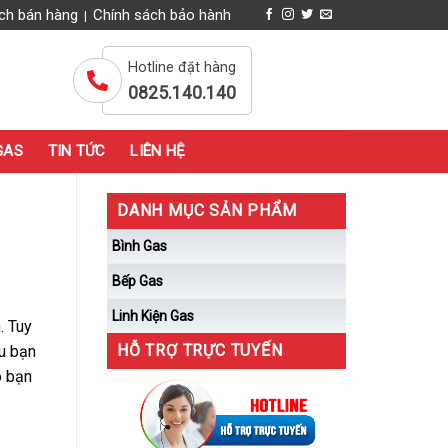
ch bán hàng
Chính sách bảo hành
|
Hotline đặt hàng
0825.140.140
GAS
TIN TỨC
LIÊN HỆ
DANH MỤC SẢN PHẨM
Bình Gas
Bếp Gas
Linh Kiện Gas
. Tuy
HỖ TRỢ TRỰC TUYẾN
ếu bạn
o bạn