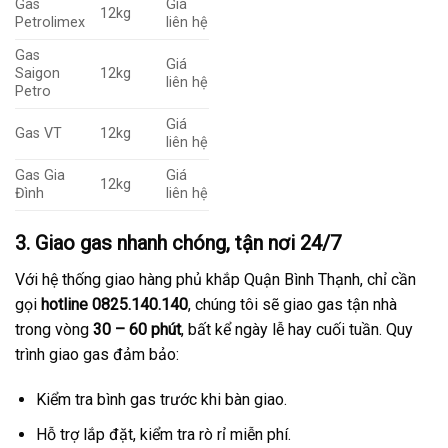
Gas
Giá
12kg
Petrolimex
liên hệ
Gas
Giá
Saigon
12kg
liên hệ
Petro
Giá
Gas VT
12kg
liên hệ
Gas Gia
Giá
12kg
Đình
liên hệ
3. Giao gas nhanh chóng, tận nơi 24/7
Với hệ thống giao hàng phủ khắp Quận Bình Thạnh, chỉ cần
gọi
hotline 0825.140.140
, chúng tôi sẽ giao gas tận nhà
trong vòng
30 – 60 phút
, bất kể ngày lễ hay cuối tuần. Quy
trình giao gas đảm bảo:
Kiểm tra bình gas trước khi bàn giao.
Hỗ trợ lắp đặt, kiểm tra rò rỉ miễn phí.