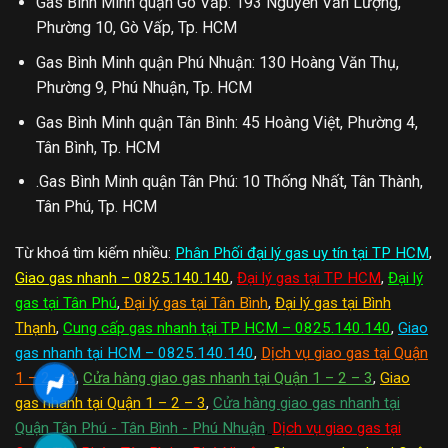
Gas Bình Minh quận Gò Vấp: 193 Nguyễn Văn Lượng,
Phường 10, Gò Vấp, Tp. HCM
Gas Bình Minh quận Phú Nhuận: 130 Hoàng Văn Thụ,
Phường 9, Phú Nhuận, Tp. HCM
Gas Bình Minh quận Tân Bình: 45 Hoàng Việt, Phường 4,
Tân Bình, Tp. HCM
.Gas Bình Minh quận Tân Phú: 10 Thống Nhất, Tân Thành,
Tân Phú, Tp. HCM
Từ khoá tìm kiếm nhiều:
Phân Phối đại lý gas uy tín tại TP HCM
,
Giao gas nhanh – 0825.140.140
,
Đại lý gas tại TP HCM
,
Đại lý
gas tại Tân Phú
,
Đại lý gas tại Tân Bình
,
Đại lý gas tại Bình
Thạnh
,
Cung cấp gas nhanh tại TP HCM – 0825.140.140
,
Giao
gas nhanh tại HCM – 0825.140.140
,
Dịch vụ giao gas tại Quận
1 – 2 – 3
,
Cửa hàng giao gas nhanh tại Quận 1 – 2 – 3
,
Giao
gas nhanh tại Quận 1 – 2 – 3
,
Cửa hàng giao gas nhanh tại
Quận Tân Phú - Tân Bình - Phú Nhuận
,
Dịch vụ giao gas tại