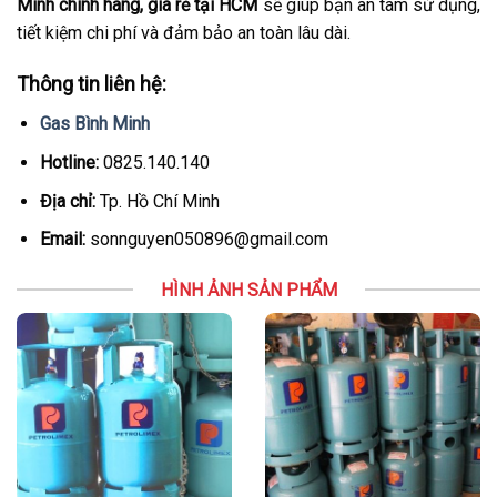
Minh chính hãng, giá rẻ tại HCM
sẽ giúp bạn an tâm sử dụng,
tiết kiệm chi phí và đảm bảo an toàn lâu dài.
Thông tin liên hệ:
Gas Bình Minh
Hotline:
0825.140.140
Địa chỉ:
Tp. Hồ Chí Minh
Email:
sonnguyen050896@gmail.com
HÌNH ẢNH SẢN PHẨM