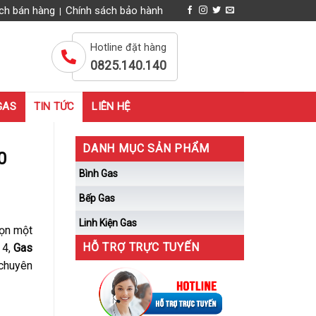
ch bán hàng
Chính sách bảo hành
|
Hotline đặt hàng
0825.140.140
GAS
TIN TỨC
LIÊN HỆ
DANH MỤC SẢN PHẨM
0
Bình Gas
Bếp Gas
Linh Kiện Gas
họn một
HỖ TRỢ TRỰC TUYẾN
 4,
Gas
 chuyên