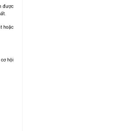
ận được
ất.
ạt hoặc
 cơ hội