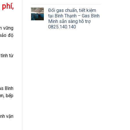
phí,
Đổi gas chuẩn, tiết kiệm
tại Bình Thạnh – Gas Bình
Minh sẵn sàng hỗ trợ
0825.140.140
ín vững
 bảo độ
tình từ
as Bình
ơn, bếp
ình vận