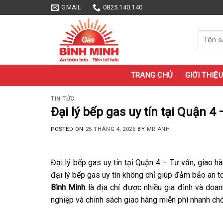
Skip
GMAIL
0825.140.140
to
content
Tìm
kiếm:
TRANG CHỦ
GIỚI THIỆU
TIN TỨC
Đại lý bếp gas uy tín tại Quận 4
POSTED ON
25 THÁNG 4, 2026
BY
MR ANH
Đại lý bếp gas uy tín tại Quận 4 – Tư vấn, giao h
đại lý bếp gas uy tín không chỉ giúp đảm bảo an to
Bình Minh
là địa chỉ được nhiều gia đình và doan
nghiệp và chính sách giao hàng miễn phí nhanh ch