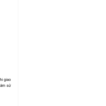
hi giao
 tâm sử