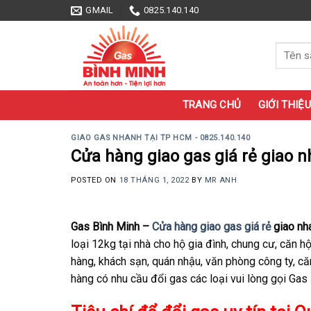
Skip
GMAIL
0825.140.140
to
content
Tìm
kiếm:
TRANG CHỦ
GIỚI THIỆU
GIAO GAS NHANH TẠI TP HCM - 0825.140.140
Cửa hàng giao gas giá rẻ giao 
POSTED ON
18 THÁNG 1, 2022
BY
MR ANH
Gas Bình Minh –
Cửa hàng giao gas giá rẻ
giao nh
loại 12kg tại nhà cho hộ gia đình, chung cư, căn 
hàng, khách sạn, quán nhậu, văn phòng công ty, căn
hàng có nhu cầu đổi gas các loại vui lòng gọi Ga