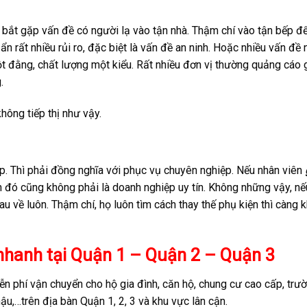
bắt gặp vấn đề có người lạ vào tận nhà. Thậm chí vào tận bếp để
ẩn rất nhiều rủi ro, đặc biệt là vấn đề an ninh. Hoặc nhiều vấn đề
đằng, chất lượng một kiểu. Rất nhiều đơn vị thường quảng cáo g
.
hông tiếp thị như vậy.
ệp. Thì phải đồng nghĩa với phục vụ chuyên nghiệp. Nếu nhân viên
 đó cũng không phải là doanh nghiệp uy tín. Không những vậy, nế
au về luôn. Thậm chí, họ luôn tìm cách thay thế phụ kiện thì càng 
 nhanh tại Quận 1 – Quận 2 – Quận 3
ễn phí vận chuyển cho hộ gia đình, căn hộ, chung cư cao cấp, trư
ậu,…trên địa bàn Quận 1, 2, 3 và khu vực lân cận.