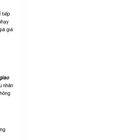
 tiếp
 nhạy
iá giá
giao
u nhân
không
ờng