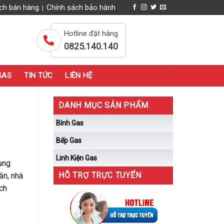
ch bán hàng
Chính sách bảo hành
|
Hotline đặt hàng
0825.140.140
GAS
TIN TỨC
LIÊN HỆ
DANH MỤC SẢN PHẨM
Bình Gas
Bếp Gas
Linh Kiện Gas
ụng
HỖ TRỢ TRỰC TUYẾN
ăn, nhà
ách