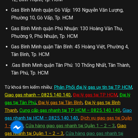
Gas Bình Minh quận Gò Vấp: 193 Nguyễn Văn Lượng,
Phường 10, Gò Vấp, Tp. HCM
Gas Bình Minh quận Phú Nhuận: 130 Hoàng Văn Thụ,
Phường 9, Phú Nhuận, Tp. HCM
Gas Bình Minh quận Tân Bình: 45 Hoàng Việt, Phường 4,
Tân Bình, Tp. HCM
.Gas Bình Minh quận Tân Phú: 10 Thống Nhất, Tân Thành,
Tân Phú, Tp. HCM
Từ khoá tìm kiếm nhiều:
Phân Phối đại lý gas uy tín tại TP HCM
,
Giao gas nhanh – 0825.140.140
,
Đại lý gas tại TP HCM
,
Đại lý
gas tại Tân Phú
,
Đại lý gas tại Tân Bình
,
Đại lý gas tại Bình
Thạnh
,
Cung cấp gas nhanh tại TP HCM – 0825.140.140
,
Giao
gas nhanh tại HCM – 0825.140.140
,
Dịch vụ giao gas tại Quận
1 – 2 – 3
,
Cửa hàng giao gas nhanh tại Quận 1 – 2 – 3
,
Giao
gas nhanh tại Quận 1 – 2 – 3
,
Cửa hàng giao gas nhanh tại