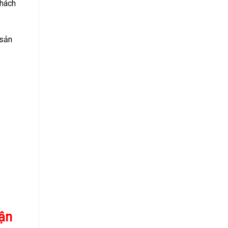
khách
 sản
uận