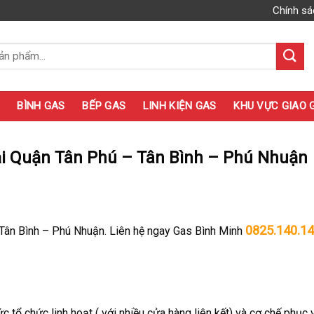
Chính sá
BÌNH GAS
BẾP GAS
LINH KIỆN GAS
KHU VỰC GIAO 
 tại Quận Tân Phú – Tân Bình – Phú Nhuận
0825.140.1
– Tân Bình – Phú Nhuận. Liên hệ ngay Gas Bình Minh
c tổ chức linh hoạt ( với nhiều cửa hàng liên kết) và cơ chế phục 