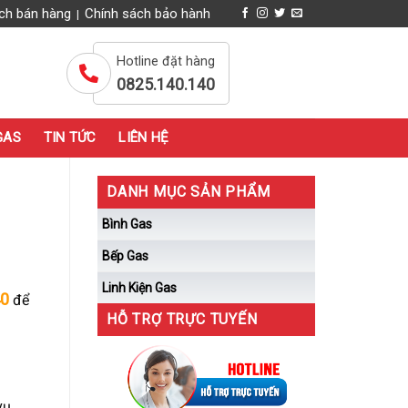
ch bán hàng
Chính sách bảo hành
|
Hotline đặt hàng
0825.140.140
GAS
TIN TỨC
LIÊN HỆ
DANH MỤC SẢN PHẨM
Bình Gas
Bếp Gas
Linh Kiện Gas
40
để
HỖ TRỢ TRỰC TUYẾN
vụ