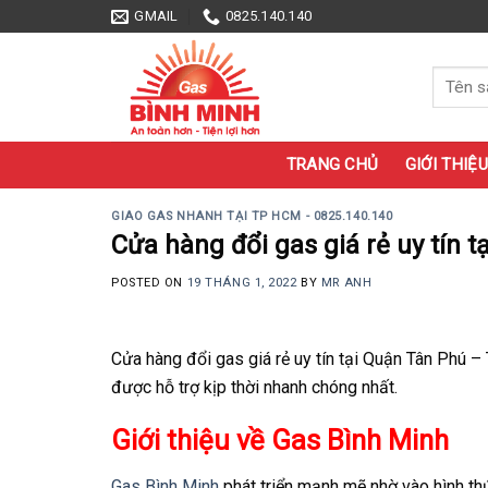
Skip
GMAIL
0825.140.140
to
content
Tìm
kiếm:
TRANG CHỦ
GIỚI THIỆU
GIAO GAS NHANH TẠI TP HCM - 0825.140.140
Cửa hàng đổi gas giá rẻ uy tín
POSTED ON
19 THÁNG 1, 2022
BY
MR ANH
Cửa hàng đổi gas giá rẻ uy tín tại Quận Tân Phú 
được hỗ trợ kịp thời nhanh chóng nhất.
Giới thiệu về Gas Bình Minh
Gas Bình Minh
phát triển mạnh mẽ nhờ vào hình thứ