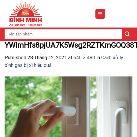
Skip
to
content
Tìm
kiếm:
YWlmHfs8pjUA7K5Wsg2RZTKmGOQ38T
Published
28 Tháng 12, 2021
at
640 × 480
in
Cách xử lý
bình gas bị xì hiệu quả