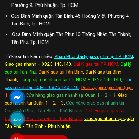
Phường 9, Phú Nhuận, Tp. HCM
Gas Bình Minh quận Tân Bình: 45 Hoàng Việt, Phường 4,
Tân Bình, Tp. HCM
.Gas Bình Minh quận Tân Phú: 10 Thống Nhất, Tân Thành,
Tân Phú, Tp. HCM
Từ khoá tìm kiếm nhiều:
Phân Phối đại lý gas uy tín tại TP HCM
,
Giao gas nhanh – 0825.140.140
,
Đại lý gas tại TP HCM
,
Đại lý
gas tại Tân Phú
,
Đại lý gas tại Tân Bình
,
Đại lý gas tại Bình
Thạnh
,
Cung cấp gas nhanh tại TP HCM – 0825.140.140
,
Giao
gas nhanh tại HCM – 0825.140.140
,
Dịch vụ giao gas tại Quận
1 – 2 – 3
,
Cửa hàng giao gas nhanh tại Quận 1 – 2 – 3
,
Giao
gas nhanh tại Quận 1 – 2 – 3
,
Cửa hàng giao gas nhanh tại
Quận Tân Phú - Tân Bình - Phú Nhuận
,
Dịch vụ giao gas tại
Quận Tân Phú - Tân Bình - Phú Nhuận
,
Giao gas nhanh tại Quận
Tân Phú - Tân Bình - Phú Nhuận,
...