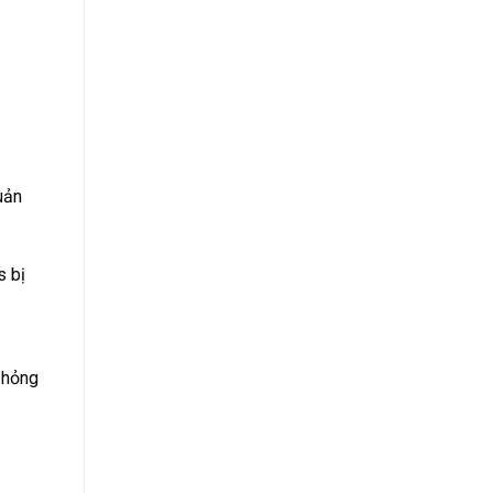
uản
s bị
 hỏng