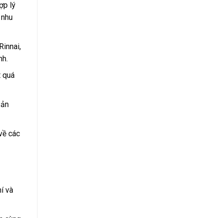
ợp lý
 nhu
Rinnai,
nh.
t quá
sản
về các
í và