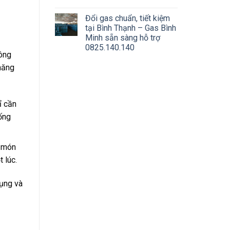
Đổi gas chuẩn, tiết kiệm
tại Bình Thạnh – Gas Bình
Minh sẵn sàng hỗ trợ
0825.140.140
hông
năng
ỉ cần
ống
u món
 lúc.
dụng và