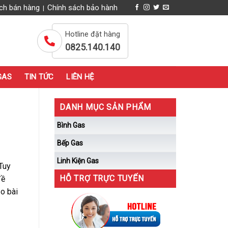
ch bán hàng
Chính sách bảo hành
|
Hotline đặt hàng
0825.140.140
GAS
TIN TỨC
LIÊN HỆ
DANH MỤC SẢN PHẨM
Bình Gas
Bếp Gas
Linh Kiện Gas
 Tuy
HỖ TRỢ TRỰC TUYẾN
đề
o bài