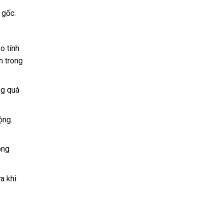
 gốc.
o tính
n trong
ng quá
ộng.
ông
a khi