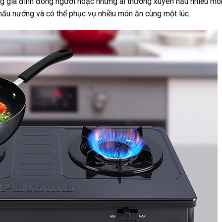
ững gia đình đông người hoặc những ai thường xuyên nấu nhiều mó
n nấu nướng và có thể phục vụ nhiều món ăn cùng một lúc.