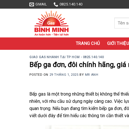
Skip
GMAIL
0825.140.140
to
content
Tìm
kiếm:
TRANG CHỦ
GIỚI THIỆU
GIAO GAS NHANH TẠI TP HCM - 0825.140.140
Bếp ga đơn, đôi chính hãng, giá
POSTED ON
29 THÁNG 1, 2025
BY
MR ANH
Bếp gas là một trong những thiết bị không thể thiế
nhiên, với nhu cầu sử dụng ngày càng cao. Việc lự
quan trọng. Nếu bạn đang tìm kiếm bếp ga đơn, đôi
viết dưới đây để tìm hiểu các thông tin cần thiết 