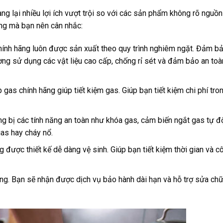
g lại nhiều lợi ích vượt trội so với các sản phẩm không rõ nguồn
ng mà bạn nên cân nhắc:
ính hãng luôn được sản xuất theo quy trình nghiêm ngặt. Đảm bả
ng sử dụng các vật liệu cao cấp, chống rỉ sét và đảm bảo an toà
ếp gas chính hãng giúp tiết kiệm gas. Giúp bạn tiết kiệm chi phí tro
ng bị các tính năng an toàn như khóa gas, cảm biến ngắt gas tự đ
gas hay cháy nổ.
 được thiết kế dễ dàng vệ sinh. Giúp bạn tiết kiệm thời gian và c
ãng. Bạn sẽ nhận được dịch vụ bảo hành dài hạn và hỗ trợ sửa chữ