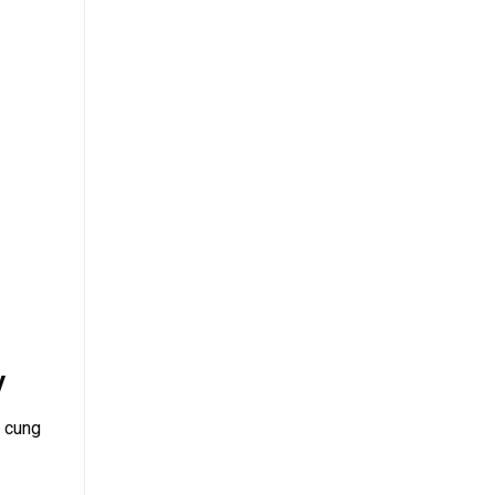
y
ị cung