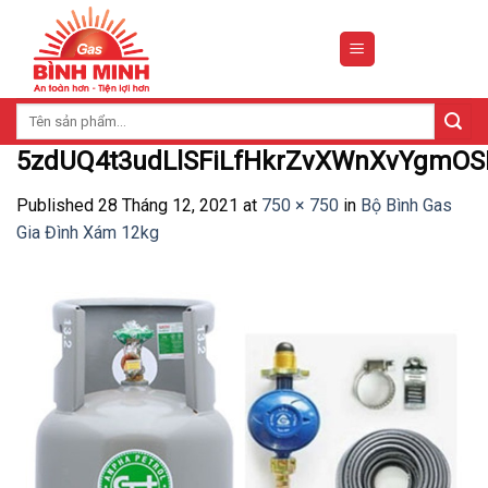
Skip
to
content
Tìm
kiếm:
5zdUQ4t3udLlSFiLfHkrZvXWnXvYgmOSD
Published
28 Tháng 12, 2021
at
750 × 750
in
Bộ Bình Gas
Gia Đình Xám 12kg