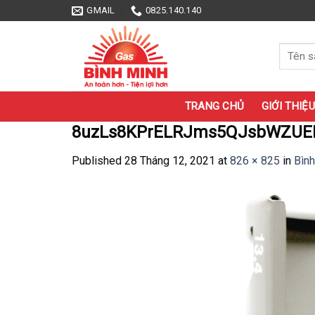
Skip
GMAIL
0825.140.140
to
content
Tìm
kiếm:
TRANG CHỦ
GIỚI THIỆU
8uzLs8KPrELRJms5QJsbWZUE
Published
28 Tháng 12, 2021
at
826 × 825
in
Bình