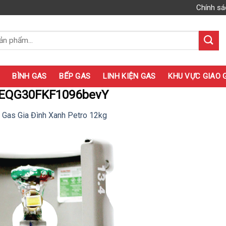
Chính sá
BÌNH GAS
BẾP GAS
LINH KIỆN GAS
KHU VỰC GIAO 
EQG30FKF1096bevY
 Gas Gia Đình Xanh Petro 12kg