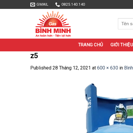
Skip
GMAIL
0825.140.140
to
content
Tìm
kiếm:
TRANG CHỦ
GIỚI THIỆU
z5
Published
28 Tháng 12, 2021
at
600 × 630
in
Bình