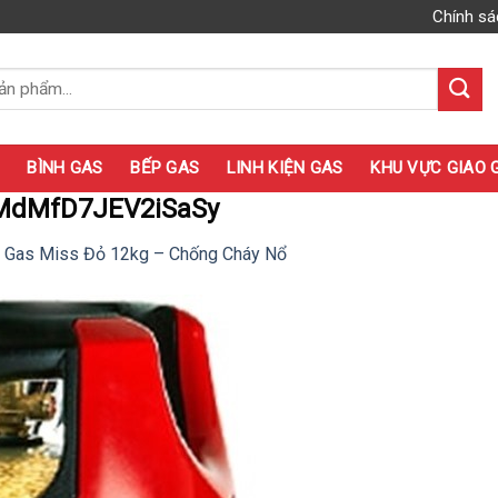
Chính sá
BÌNH GAS
BẾP GAS
LINH KIỆN GAS
KHU VỰC GIAO 
MdMfD7JEV2iSaSy
h Gas Miss Đỏ 12kg – Chống Cháy Nổ