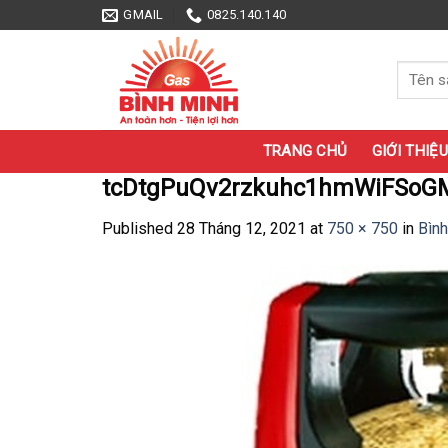
Skip
GMAIL
0825.140.140
to
content
Tìm
kiếm:
TRANG CHỦ
GIỚI THIỆU
tcDtgPuQv2rzkuhc1hmWiFSoG
Published
28 Tháng 12, 2021
at
750 × 750
in
Bìn