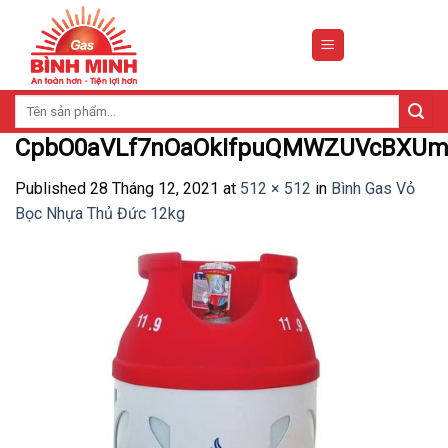
Skip
to
content
Tìm
kiếm:
CpbO0aVLf7nOaOkIfpuQMWZUVcBXUmi
Published
28 Tháng 12, 2021
at
512 × 512
in
Bình Gas Vỏ
Bọc Nhựa Thủ Đức 12kg